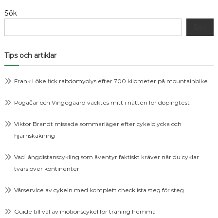
Sök
Sök
Tips och artiklar
Frank Löke fick rabdomyolys efter 700 kilometer på mountainbike
Pogačar och Vingegaard väcktes mitt i natten för dopingtest
Viktor Brandt missade sommarläger efter cykelolycka och
hjärnskakning
Vad långdistanscykling som äventyr faktiskt kräver när du cyklar
tvärs över kontinenter
Vårservice av cykeln med komplett checklista steg för steg
Guide till val av motionscykel för träning hemma