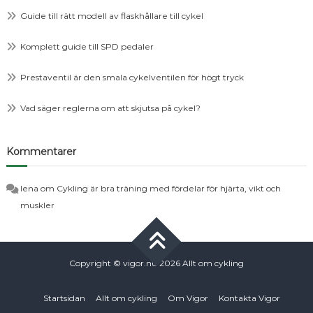
Guide till rätt modell av flaskhållare till cykel
Komplett guide till SPD pedaler
Prestaventil är den smala cykelventilen för högt tryck
Vad säger reglerna om att skjutsa på cykel?
Kommentarer
lena
om
Cykling är bra träning med fördelar för hjärta, vikt och
muskler
Copyright © vigor.nu 2026
Allt om cykling
Startsidan
Allt om cykling
Om Vigor
Kontakta Vigor