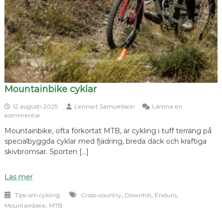
Mountainbike cyklar
12 augusti 2025
Lennart Samuelsson
Lämna en
om
kommentar
Mountainbike
Mountainbike, ofta förkortat MTB, är cykling i tuff terräng på
cyklar
specialbyggda cyklar med fjädring, breda däck och kraftiga
skivbromsar. Sporten […]
Läs mer
,
,
,
Tips om cykling
Cross-country
Downhill
Enduro
,
Mountainbike
MTB