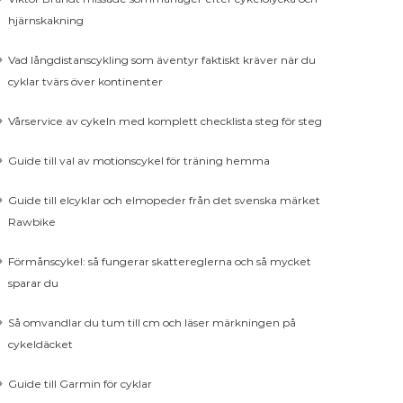
hjärnskakning
Vad långdistanscykling som äventyr faktiskt kräver när du
cyklar tvärs över kontinenter
Vårservice av cykeln med komplett checklista steg för steg
Guide till val av motionscykel för träning hemma
Guide till elcyklar och elmopeder från det svenska märket
Rawbike
Förmånscykel: så fungerar skattereglerna och så mycket
sparar du
Så omvandlar du tum till cm och läser märkningen på
cykeldäcket
Guide till Garmin för cyklar