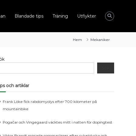
dan
Blandade tips
Träning
Utflykter
Hem
Mekaniker
ök
Sök
ips och artiklar
Frank Löke fick rabdomyolys efter 700 kilometer på
d
mountainbike
Pogačar och Vingegaard väcktes mitt i natten för dopingtest
Viktor Brandt missade sommarläger efter cykelolycka och