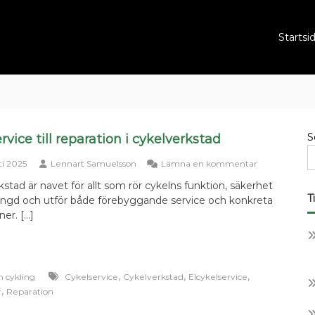
Startsi
S
rvice till reparation i cykelverkstad
om
ti 2025
Lennart Samuelsson
Lämna en kommentar
Från
stad är navet för allt som rör cykelns funktion, säkerhet
service
T
längd och utför både förebyggande service och konkreta
till
reparation
ner. […]
i
cykelverksta
,
,
,
m cykling
Cykelservice
Cykelverkstad
Elcykelservice
,
r
Reparation