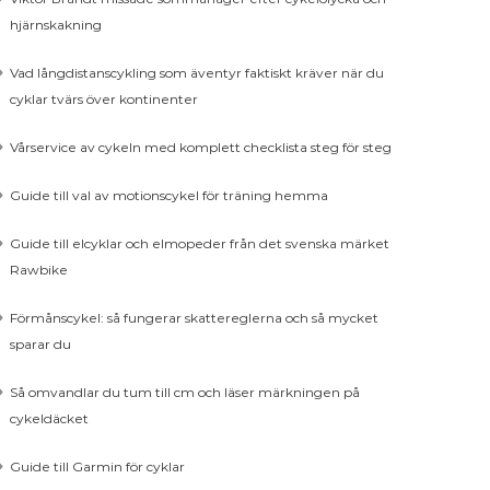
hjärnskakning
Vad långdistanscykling som äventyr faktiskt kräver när du
cyklar tvärs över kontinenter
Vårservice av cykeln med komplett checklista steg för steg
Guide till val av motionscykel för träning hemma
Guide till elcyklar och elmopeder från det svenska märket
Rawbike
Förmånscykel: så fungerar skattereglerna och så mycket
sparar du
Så omvandlar du tum till cm och läser märkningen på
cykeldäcket
Guide till Garmin för cyklar