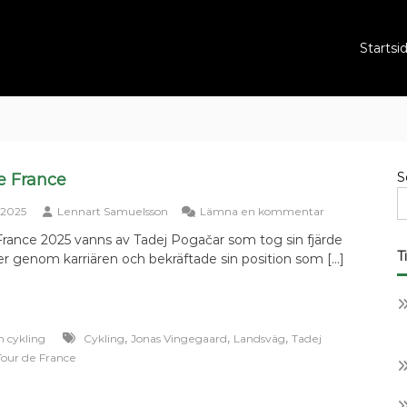
Startsi
S
e France
om
 2025
Lennart Samuelsson
Lämna en kommentar
Tour
France 2025 vanns av Tadej Pogačar som tog sin fjärde
de
T
er genom karriären och bekräftade sin position som […]
France
,
,
,
m cykling
Cykling
Jonas Vingegaard
Landsväg
Tadej
Tour de France