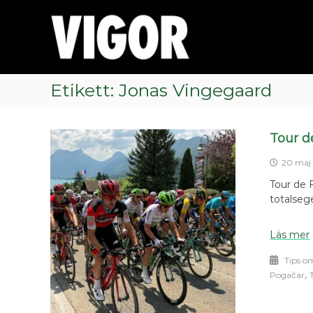
Skip
Allt
to
om
content
cykling
Etikett:
Jonas Vingegaard
Tour d
20 maj
Tour de 
totalseg
Läs mer
Tips o
,
Pogačar