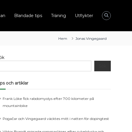
dan
Blandade tips
Träning
Utflykter
Hem
Jonas Vingegaard
ök
Sök
ips och artiklar
Frank Löke fick rabdomyolys efter 700 kilometer på
mountainbike
Pogačar och Vingegaard väcktes mitt i natten för dopingtest
Viktor Brandt missade sommarläger efter cykelolycka och